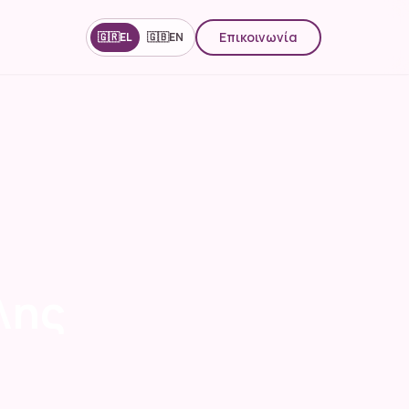
Επικοινωνία
🇬🇷
EL
🇬🇧
EN
λης