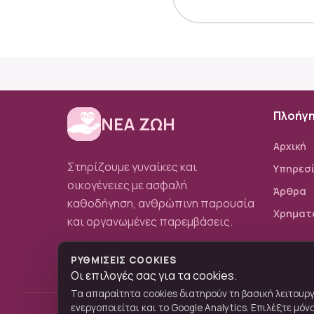
Πλοήγ
ΝΕΑ ΖΩΗ
Αρχική
Στηρίζουμε γυναίκες και
Υπηρεσ
οικογένειες με ασφαλή
Άρθρα
καθοδήγηση, ανθρώπινη παρουσία
Χρηματ
και οργανωμένες παρεμβάσεις.
group
alternate_email
ΡΥΘΜΊΣΕΙΣ COOKIES
Οι επιλογές σας για τα cookies.
Τα απαραίτητα cookies διατηρούν τη βασική λειτουργ
ενεργοποιείται και το Google Analytics. Επιλέξτε μό