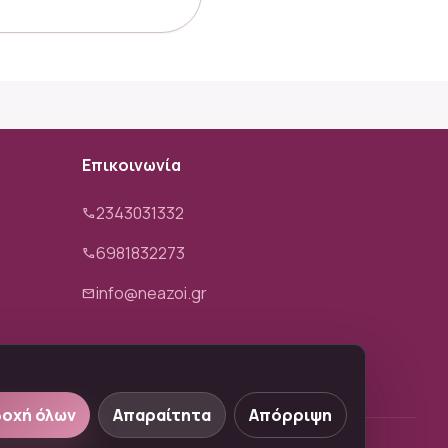
Επικοινωνία
2343031332
phone
6981832273
phone
info@neazoi.gr
mail
οχή όλων
Απαραίτητα
Απόρριψη