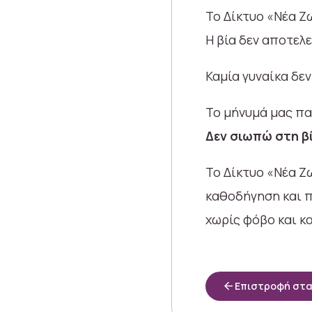
Το Δίκτυο «Νέα Ζ
Η βία δεν αποτελε
Καμία γυναίκα δεν
Το μήνυμά μας πα
Δεν σιωπώ στη β
Το Δίκτυο «Νέα Ζ
καθοδήγηση και πρ
χωρίς φόβο και κ
arrow_back
Επιστροφή στ