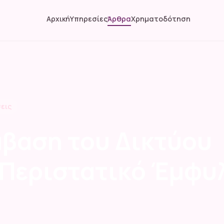
Αρχική
Υπηρεσίες
Άρθρα
Χρηματοδότηση
εις
βαση του Δικτύου
 Περιστατικό Έμφυ