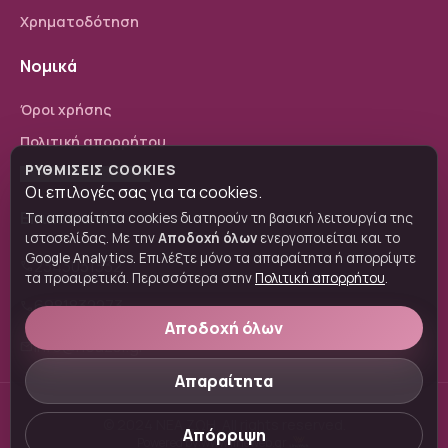
Χρηματοδότηση
Νομικά
Όροι χρήσης
Πολιτική απορρήτου
ΡΥΘΜΊΣΕΙΣ COOKIES
Ρυθμίσεις cookies
Οι επιλογές σας για τα cookies.
Επικοινωνία
Τα απαραίτητα cookies διατηρούν τη βασική λειτουργία της
ιστοσελίδας. Με την
Αποδοχή όλων
ενεργοποιείται και το
Google Analytics. Επιλέξτε μόνο τα απαραίτητα ή απορρίψτε
2343031332
phone
τα προαιρετικά. Περισσότερα στην
Πολιτική απορρήτου
.
6981832273
phone
Αποδοχή όλων
info@neazoi.gr
mail
Απαραίτητα
© 2024 ΝΕΑ ΖΩΗ. All rights reserved.
Απόρριψη
Powered by:
www.lineweb.gr