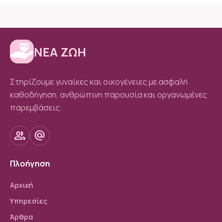
ΝΕΑ ΖΩΗ
Στηρίζουμε γυναίκες και οικογένειες με ασφαλή
καθοδήγηση, ανθρώπινη παρουσία και οργανωμένες
παρεμβάσεις.
group
alternate_email
Πλοήγηση
Αρχική
Υπηρεσίες
Άρθρα