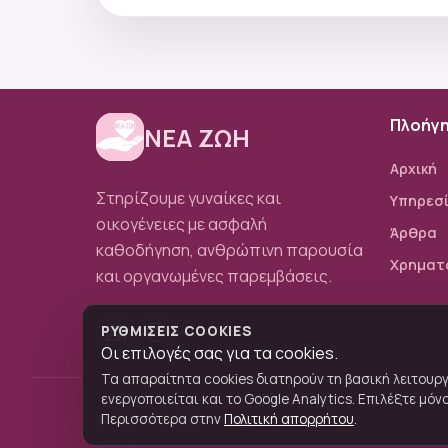
Πλοήγ
ΝΕΑ ΖΩΗ
Αρχική
Στηρίζουμε γυναίκες και
Υπηρεσ
οικογένειες με ασφαλή
Άρθρα
καθοδήγηση, ανθρώπινη παρουσία
Χρηματ
και οργανωμένες παρεμβάσεις.
group
alternate_email
ΡΥΘΜΊΣΕΙΣ COOKIES
Οι επιλογές σας για τα cookies.
Τα απαραίτητα cookies διατηρούν τη βασική λειτουργ
ενεργοποιείται και το Google Analytics. Επιλέξτε μό
© 2024 ΝΕΑ ΖΩΗ. All rights reserved.
Περισσότερα στην
Πολιτική απορρήτου
.