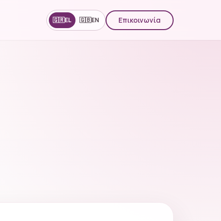
Επικοινωνία
🇬🇷
EL
🇬🇧
EN