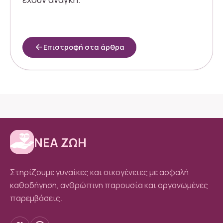
arrow_back
Επιστροφή στα άρθρα
ΝΕΑ ΖΩΗ
Στηρίζουμε γυναίκες και οικογένειες με ασφαλή
καθοδήγηση, ανθρώπινη παρουσία και οργανωμένες
παρεμβάσεις.