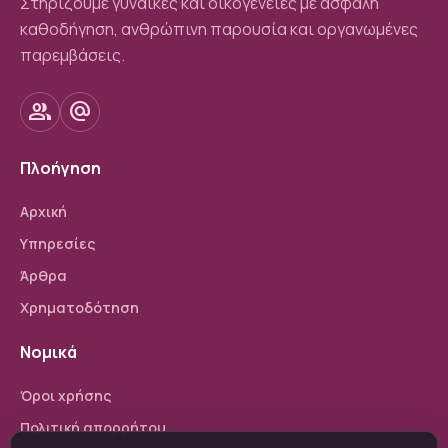
Στηρίζουμε γυναίκες και οικογένειες με ασφαλή
καθοδήγηση, ανθρώπινη παρουσία και οργανωμένες
παρεμβάσεις.
group
alternate_email
Πλοήγηση
Αρχική
Υπηρεσίες
Άρθρα
Χρηματοδότηση
Νομικά
Όροι χρήσης
Πολιτική απορρήτου