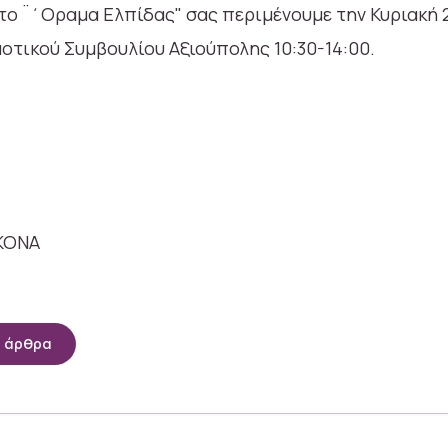
 το ¨΄Οραμα Ελπίδας" σας περιμένουμε την Κυριακή
οτικού Συμβουλίου Αξιούπολης 10:30-14:00.
α άρθρα