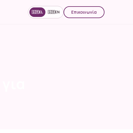
Επικοινωνία
🇬🇷
EL
🇬🇧
EN
 για