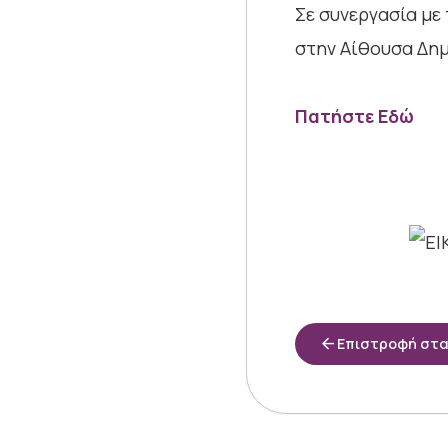
Σε συνεργασία με
στην Αίθουσα Δημ
Πατήστε Εδώ
arrow_back
Επιστροφή στ