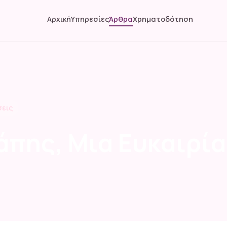
Αρχική
Υπηρεσίες
Άρθρα
Χρηματοδότηση
σεις
άπης, Μια Ευκαιρία