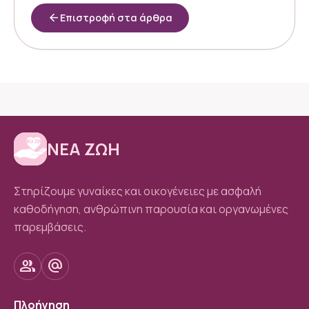
arrow_back
Επιστροφή στα άρθρα
ΝΕΑ ΖΩΗ
Στηρίζουμε γυναίκες και οικογένειες με ασφαλή
καθοδήγηση, ανθρώπινη παρουσία και οργανωμένες
παρεμβάσεις.
group
alternate_email
Πλοήγηση