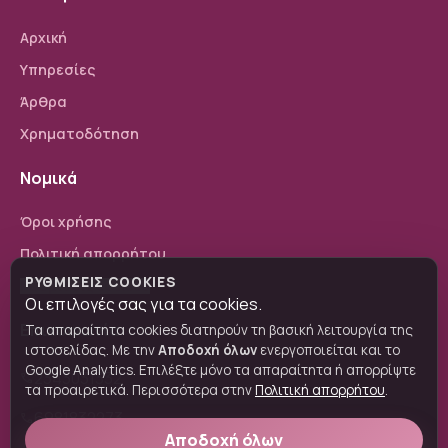
Αρχική
Υπηρεσίες
Άρθρα
Χρηματοδότηση
Νομικά
Όροι χρήσης
Πολιτική απορρήτου
ΡΥΘΜΊΣΕΙΣ COOKIES
Ρυθμίσεις cookies
Οι επιλογές σας για τα cookies.
Επικοινωνία
Τα απαραίτητα cookies διατηρούν τη βασική λειτουργία της
ιστοσελίδας. Με την
Αποδοχή όλων
ενεργοποιείται και το
Google Analytics. Επιλέξτε μόνο τα απαραίτητα ή απορρίψτε
2343031332
phone
τα προαιρετικά. Περισσότερα στην
Πολιτική απορρήτου
.
6981832273
phone
Αποδοχή όλων