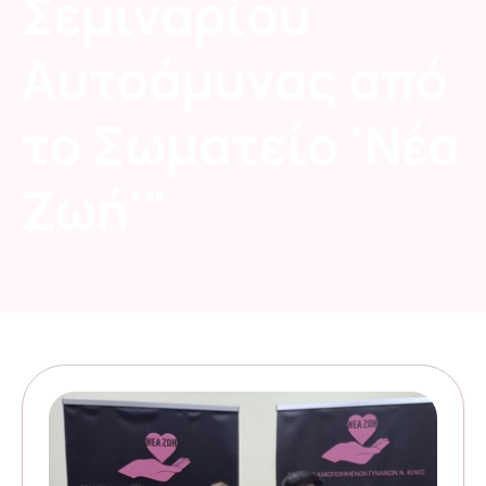
Σεμιναρίου
Αυτοάμυνας από
το Σωματείο 'Νέα
Ζωή'"