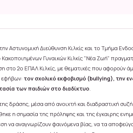
 την Αστυνομική Διεύθυνση Κιλκίς και το Τμήμα Ενδο
ο Κακοποιημένων Γυναικών Κιλκίς "Νέα Ζωή" πραγμα
η στο 2ο ΕΠΑΛ Κιλκίς, με θεματικές που αφορούν άμ
ν εφήβων:
τον σχολικό εκφοβισμό (bullying), την ε
στασία των παιδιών στο διαδίκτυο
.
 της δράσης, μέσα από ανοιχτή και διαδραστική συζ
θηκε η σημασία της πρόληψης και της έγκαιρης ενημ
θέση να αναγνωρίζουν φαινόμενα βίας, να τα αποφεύγο