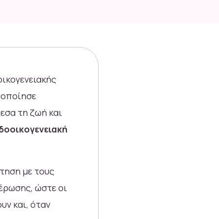
οικογενειακής
τοποίησε
εσα τη ζωή και
νδοοικογενειακή
ήτηση με τους
έρωσης, ώστε οι
υν και, όταν