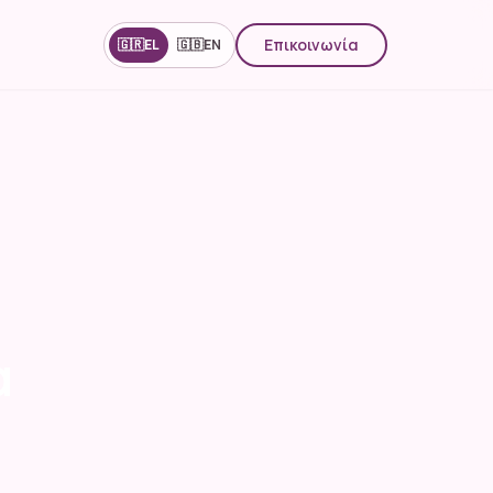
Επικοινωνία
🇬🇷
EL
🇬🇧
EN
α