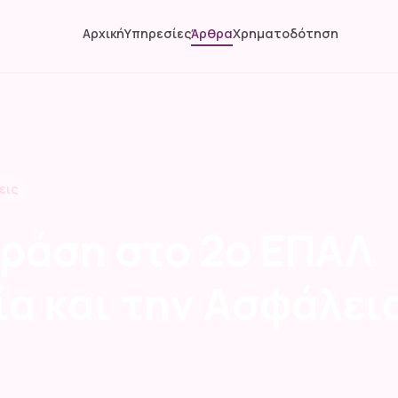
Αρχική
Υπηρεσίες
Άρθρα
Χρηματοδότηση
εις
ράση στο 2ο ΕΠΑΛ
Βία και την Ασφάλει