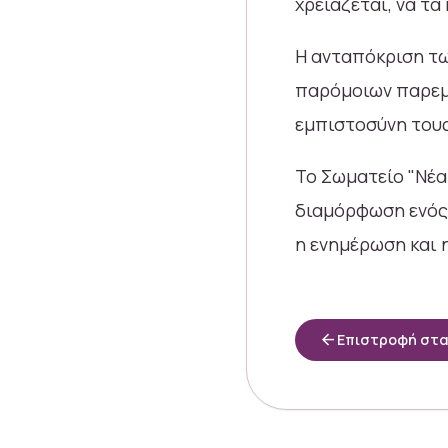
χρειάζεται, να τα
Η ανταπόκριση τω
παρόμοιων παρεμβ
εμπιστοσύνη τους
Το Σωματείο "Νέα
διαμόρφωση ενό
η ενημέρωση και η
arrow_back
Επιστροφή στ